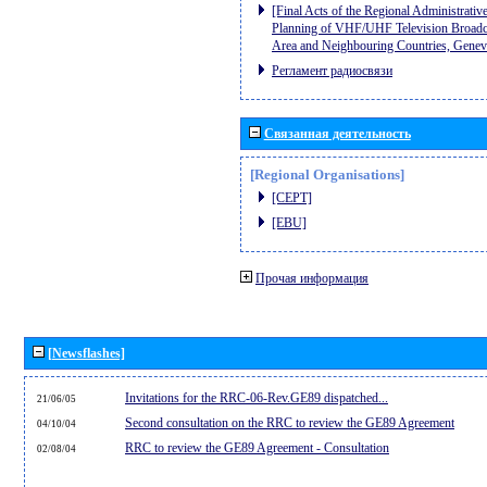
[Final Acts of the Regional Administrativ
Planning of VHF/UHF Television Broadcas
Area and Neighbouring Countries, Gene
Регламент радиосвязи
Связанная деятельность
[Regional Organisations]
[CEPT]
[EBU]
Прочая информация
[Newsflashes]
Invitations for the RRC-06-Rev.GE89 dispatched...
21/06/05
Second consultation on the RRC to review the GE89 Agreement
04/10/04
RRC to review the GE89 Agreement - Consultation
02/08/04