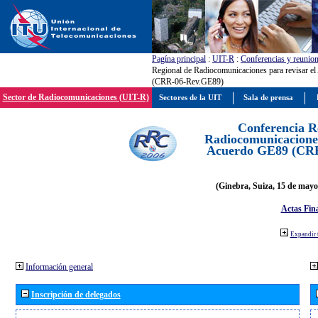
Pagína principal
:
UIT-R
:
Conferencias y reunio
Regional de Radiocomunicaciones para revisar e
(CRR-06-Rev.GE89)
Sector de Radiocomunicaciones (UIT-R)
Sectores de la UIT
Sala de prensa
Conferencia R
Radiocomunicaciones
Acuerdo GE89 (CR
(Ginebra, Suiza, 15 de mayo
Actas Fina
Expandir 
Información general
Inscripción de delegados