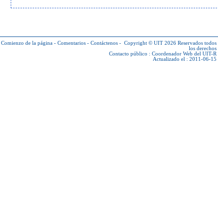
Comienzo de la página
-
Comentarios
-
Contáctenos
-
Copyright © UIT 2026
Reservados todos
los derechos
Contacto público :
Coordenador Web del UIT-R
Actualizado el : 2011-06-15