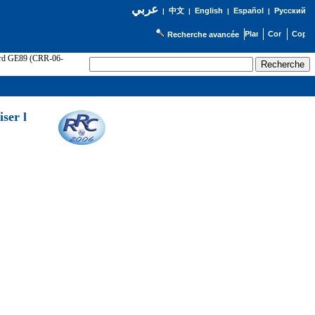
عربي
English
Español
Русский
|
中文
|
|
|
Recherche avancée
cord GE89 (CRR-06-
ser l