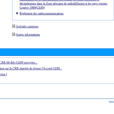
décimétriques dans la Zone africaine de radiodiffusion et les pays voisins,
Genève 1989(GE89)
Réglement des radiocommunications
Activités connexes
Autres informations
la CRR-06-Rév.GE89 envoyées...
ion sur la CRR chargée de réviser l'Accord GE89...
iser l
Déb