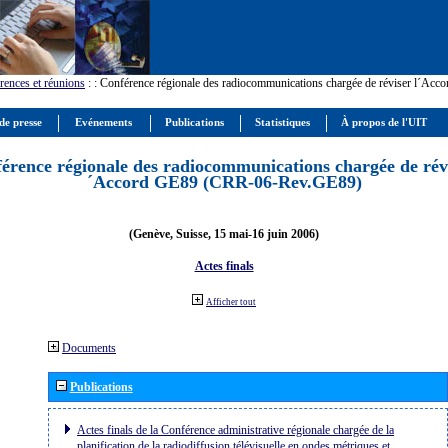
rences et réunions
:
: Conférence régionale des radiocommunications chargée de réviser l´Ac
de presse
Evénements
Publications
Statistiques
À propos de l'UIT
érence régionale des radiocommunications chargée de révi
´Accord GE89 (CRR-06-Rev.GE89)
(Genève, Suisse, 15 mai-16 juin 2006)
Actes finals
Afficher tout
Documents
Publications
Actes finals de la Conférence administrative régionale chargée de la
planification de la radiodiffusion télévisuelle en ondes métriques et