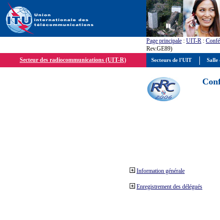
Page principale
:
UIT-R
:
Confé
Rev.GE89)
Secteur des radiocommunications (UIT-R)
Secteurs de l'UIT
Salle 
Conf
Information générale
Enregistrement des délégués