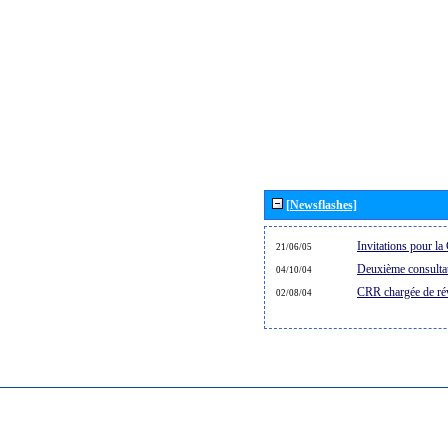
[Newsflashes]
Invitations pour 
21/06/05
Deuxième consultat
04/10/04
CRR chargée de rév
02/08/04