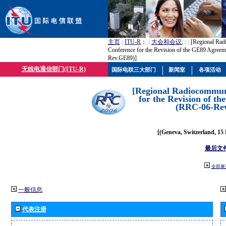
主页
:
ITU-R
； :
大会和会议
; :
: [Regional Ra
Conference for the Revision of the GE89 Agree
Rev.GE89)]
无线电通信部门(ITU-R)
国际电联三大部门
新闻室
各项活动
[Regional Radiocommun
for the Revision of t
(RRC-06-Re
[(Geneva, Switzerland, 15
最后文
全部展
一般信息
代表注册