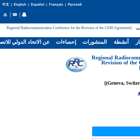
English
Español
Français
Русский
中文
|
|
|
|
: [Regional Radiocommunication Conference for the Revision of the GE89 Agreement
:
ات
ار
أنشطة
المنشورات
إحصاءات
عن الاتحاد الدولي للاتص
[Regional Radiocom
Revision of th
ة