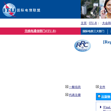
主页
:
ITU-R
； :
大会和
无线电通信部门(ITU-R)
国际电联三大部门
[Re
一般信息
文件
代表注册
出版物
[Final