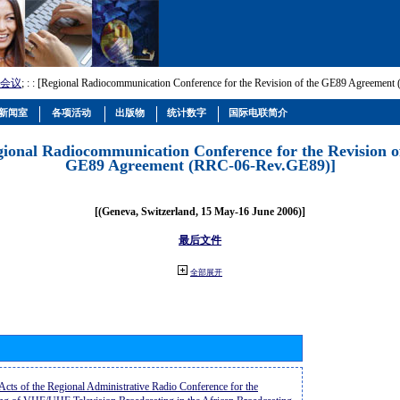
会议
; :
: [Regional Radiocommunication Conference for the Revision of the GE89 Agreemen
新闻室
各项活动
出版物
统计数字
国际电联简介
gional Radiocommunication Conference for the Revision o
GE89 Agreement (RRC-06-Rev.GE89)]
[(Geneva, Switzerland, 15 May-16 June 2006)]
最后文件
全部展开
 Acts of the Regional Administrative Radio Conference for the