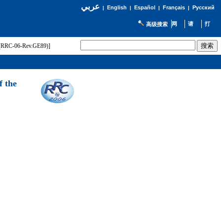
عربي
English
Español
Français
Русский
|
|
|
|
高级搜索
t (RRC-06-Rev.GE89)]
f the