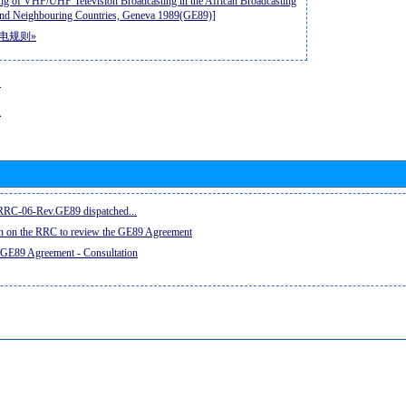
ng of VHF/UHF Television Broadcasting in the African Broadcasting
nd Neighbouring Countries, Geneva 1989(GE89)]
电规则»
动
息
e RRC-06-Rev.GE89 dispatched...
on on the RRC to review the GE89 Agreement
 GE89 Agreement - Consultation