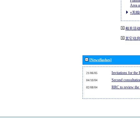
Planni
Area a
«无线
相关活
其它信
[Newsflashes]
Invitations for th
21/06/05
Second consultati
04/10/04
RRC to review the
02/08/04