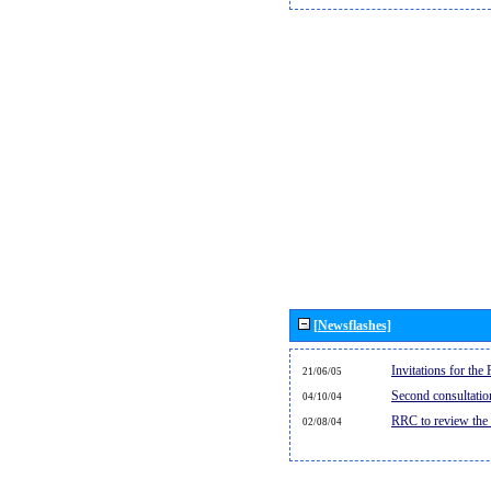
[Newsflashes]
Invitations for th
21/06/05
Second consultati
04/10/04
RRC to review the
02/08/04