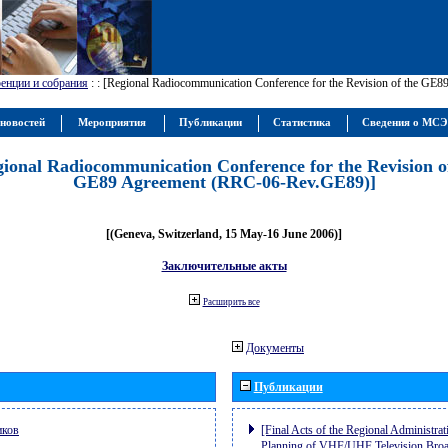
енции и собрания
:
: [Regional Radiocommunication Conference for the Revision of the GE
новостей
Мероприятия
Публикации
Статистика
Сведения о МС
gional Radiocommunication Conference for the Revision o
GE89 Agreement (RRC-06-Rev.GE89)]
[(Geneva, Switzerland, 15 May-16 June 2006)]
Заключительные акты
Расширить все
Документы
Публикации
иков
[Final Acts of the Regional Administrat
Planning of VHF/UHF Television Broad