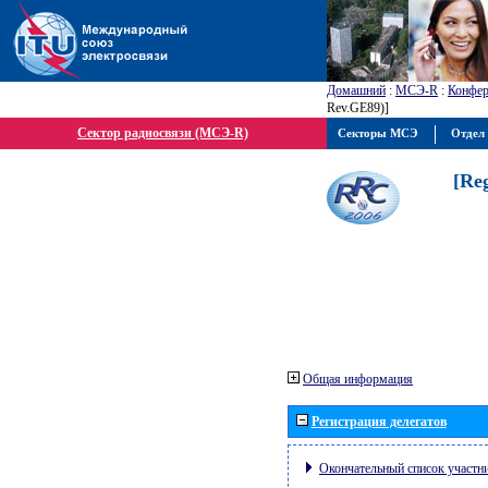
Домашний
:
МСЭ-R
:
Конфер
Rev.GE89)]
Сектор радиосвязи (МСЭ-R)
Секторы МСЭ
Отдел 
[Re
Общая информация
Регистрация делегатов
Окончательный список участн