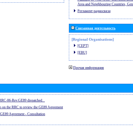
Area and Neighbouring Countries, Ge
Регламент радиосвязи
Связанная деятельность
[Regional Organisations]
[CEPT]
[EBU]
Прочая информация
e RRC-06-Rev.GE89 dispatched...
on on the RRC to review the GE89 Agreement
 GE89 Agreement - Consultation