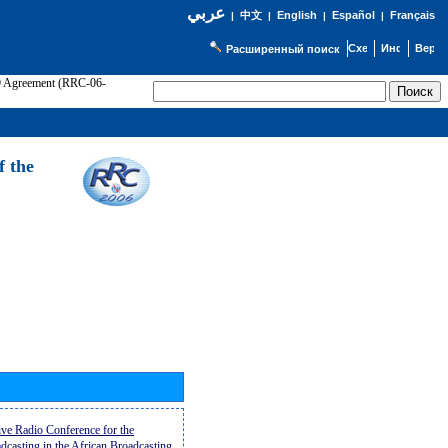
عربي
English
Español
Français
|
中文
|
|
|
Расширенный поиск
89 Agreement (RRC-06-
Э
f the
ive Radio Conference for the
casting in the African Broadcasting