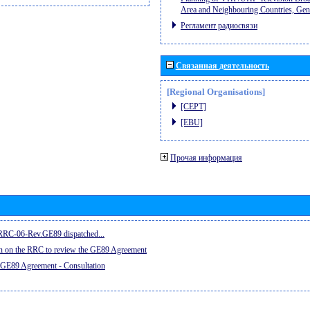
Area and Neighbouring Countries, Ge
Регламент радиосвязи
Связанная деятельность
[Regional Organisations]
[CEPT]
[EBU]
Прочая информация
e RRC-06-Rev.GE89 dispatched...
on on the RRC to review the GE89 Agreement
 GE89 Agreement - Consultation