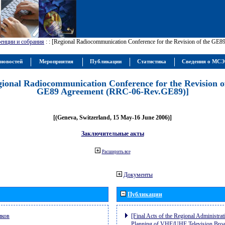
енции и собрания
:
: [Regional Radiocommunication Conference for the Revision of the GE
новостей
Мероприятия
Публикации
Статистика
Сведения о МС
gional Radiocommunication Conference for the Revision o
GE89 Agreement (RRC-06-Rev.GE89)]
[(Geneva, Switzerland, 15 May-16 June 2006)]
Заключительные акты
Расширить все
Документы
Публикации
иков
[Final Acts of the Regional Administrat
Planning of VHF/UHF Television Broad