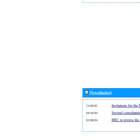
[Newsflashes]
Invitations for th
21/06/05
Second consultati
04/10/04
RRC to review the
02/08/04