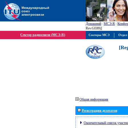
Домашний
:
МСЭ-R
:
Конфер
Rev.GE89)]
Сектор радиосвязи (МСЭ-R)
Секторы МСЭ
Отдел 
[Re
Общая информация
Регистрация делегатов
Окончательный список участн