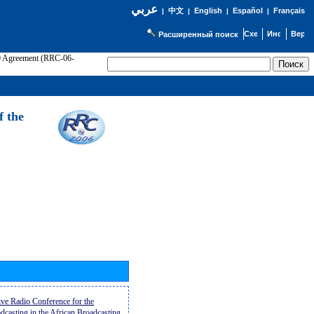
عربي
English
Español
Français
|
中文
|
|
|
Расширенный поиск
89 Agreement (RRC-06-
Э
f the
ive Radio Conference for the
casting in the African Broadcasting