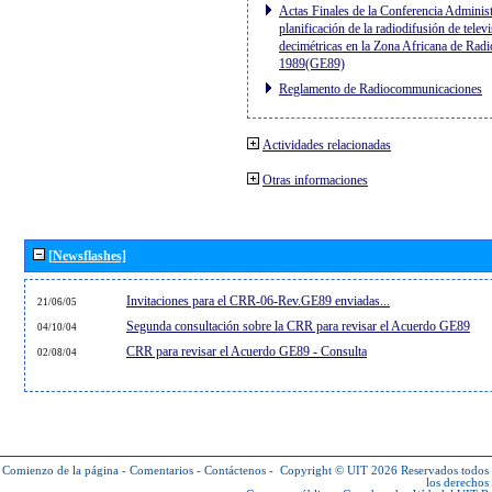
Actas Finales de la Conferencia Administ
planificación de la radiodifusión de telev
decimétricas en la Zona Africana de Radi
1989(GE89)
Reglamento de Radiocommunicaciones
Actividades relacionadas
Otras informaciones
[Newsflashes]
Invitaciones para el CRR-06-Rev.GE89 enviadas...
21/06/05
Segunda consultación sobre la CRR para revisar el Acuerdo GE89
04/10/04
CRR para revisar el Acuerdo GE89 - Consulta
02/08/04
Comienzo de la página
-
Comentarios
-
Contáctenos
-
Copyright © UIT 2026
Reservados todos
los derechos