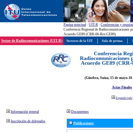
Pagína principal
:
UIT-R
:
Conferencias y reunio
Conferencia Regional de Radiocomunicaciones par
Acuerdo GE89 (CRR-06-Rev.GE89)
Sector de Radiocomunicaciones (UIT-R)
Sectores de la UIT
Sala de prensa
Conferencia Reg
Radiocomunicaciones pa
Acuerdo GE89 (CRR-
(Ginebra, Suiza, 15 de mayo-16 
Actas Finales
Expandir todo
Información general
Documentos
Inscripción de delegados
Publicaciones