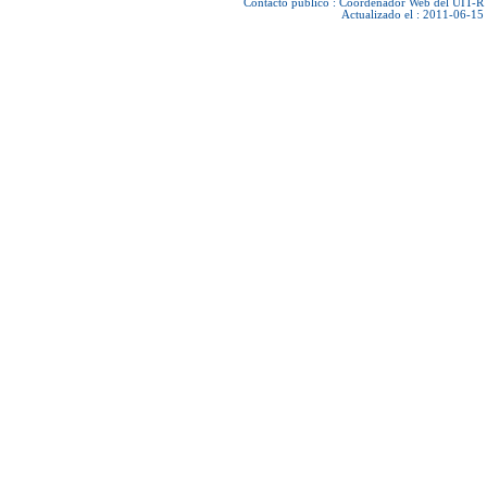
Contacto público :
Coordenador Web del UIT-R
Actualizado el : 2011-06-15