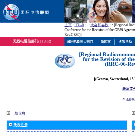
主页
:
ITU-R
； :
大会和会议
; :
: [Regional Ra
Conference for the Revision of the GE89 Agree
Rev.GE89)]
无线电通信部门(ITU-R)
国际电联三大部门
新闻室
各项活动
[Regional Radiocommun
for the Revision of t
(RRC-06-Re
[(Geneva, Switzerland, 15
最后文
全部展
一般信息
代表注册