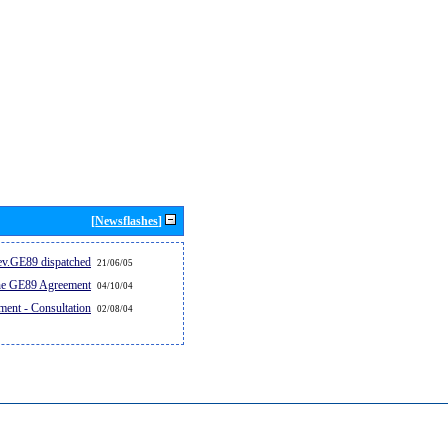
[Newsflashes]
v.GE89 dispatched...
21/06/05
the GE89 Agreement
04/10/04
ent - Consultation
02/08/04