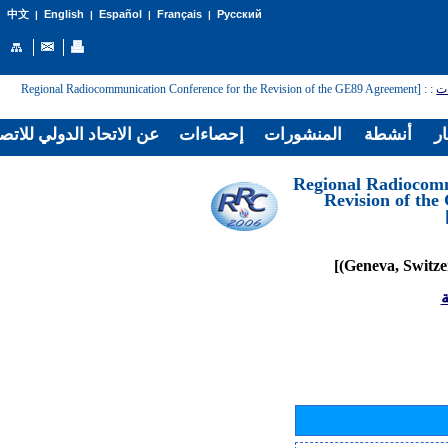
English
Español
Français
Русский
中文
|
|
|
|
: [Regional Radiocommunication Conference for the Revision of the GE89 Agreement
:
ات
ار
أنشطة
المنشورات
إحصاءات
عن الاتحاد الدولي للاتص
[Regional Radiocom
Revision of th
ة