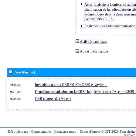
Actes finals de la Conférence admini
planification de la radiodiffusion té
décimétriques dans la Zone africaine
Genève 1989(GE89)
Réglement des radiocommunication
Activités connexes
Autres informations
[Newsflashes]
Invitations pour la CRR-06-Rév.GE89 envoyées...
21/06/05
Deuxième consultation sur la CRR chargée de réviser l'Accord GE89..
04/10/04
CRR chargée de réviser l
02/08/04
Début de page
-
Commentaires
-
Contactez-nous
-
Droits d'auteur © UIT 2026
Tous droits
réservés