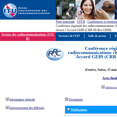
Page principale
:
UIT-R
:
Conférences et réunion
Conférence régionale des radiocommunications c
réviser l´Accord GE89 (CRR-06-Rev.GE89)
Secteur des radiocommunications (UIT-
Secteurs de l'UIT
Salle de presse
E
R)
Conférence régi
radiocommunications cha
´Accord GE89 (CRR
(Genève, Suisse, 15 mai
Actes final
Afficher to
Information générale
Documents
Enregistrement des délégués
Publications