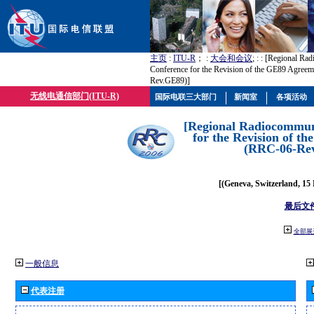
主页
:
ITU-R
； :
大会和会议
; :
: [Regional Ra
Conference for the Revision of the GE89 Agree
Rev.GE89)]
无线电通信部门(ITU-R)
国际电联三大部门
新闻室
各项活动
[Regional Radiocommun
for the Revision of t
(RRC-06-Re
[(Geneva, Switzerland, 15
最后文
全部展
一般信息
代表注册