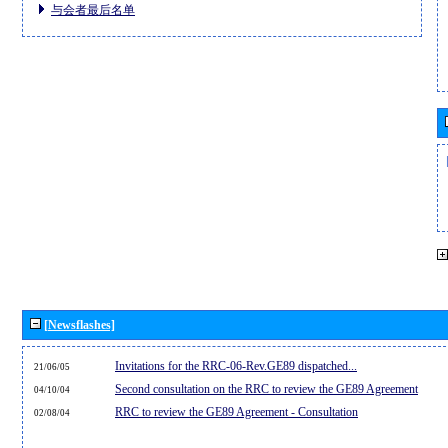
与会者最后名单
[Newsflashes]
Invitations for the RRC-06-Rev.GE89 dispatched...
21/06/05
Second consultation on the RRC to review the GE89 Agreement
04/10/04
RRC to review the GE89 Agreement - Consultation
02/08/04