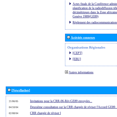
Actes finals de la Conférence admini
planification de la radiodiffusion té
décimétriques dans la Zone africaine
Genève 1989(GE89)
Réglement des radiocommunication
Activités connexes
Organisations Régionales
[CEPT]
[EBU]
Autres informations
[Newsflashes]
Invitations pour la CRR-06-Rév.GE89 envoyées...
21/06/05
Deuxième consultation sur la CRR chargée de réviser l'Accord GE89..
04/10/04
CRR chargée de réviser l
02/08/04