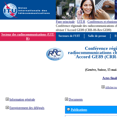
Page principale
:
UIT-R
:
Conférences et réunion
Conférence régionale des radiocommunications c
réviser l´Accord GE89 (CRR-06-Rev.GE89)
Secteur des radiocommunications (UIT-
Secteurs de l'UIT
Salle de presse
E
R)
Conférence régi
radiocommunications cha
´Accord GE89 (CRR
(Genève, Suisse, 15 mai
Actes final
Afficher to
Information générale
Documents
Enregistrement des délégués
Publications