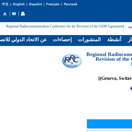
English
Español
Français
Русский
中文
|
|
|
|
: [Regional Radiocommunication Conference for the Revision of the GE89 Agreement
:
ات
ار
أنشطة
المنشورات
إحصاءات
عن الاتحاد الدولي للاتص
[Regional Radiocom
Revision of th
ة