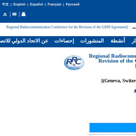
English
Español
Français
Русский
中文
|
|
|
|
: [Regional Radiocommunication Conference for the Revision of the GE89 Agreement
:
ات
ار
أنشطة
المنشورات
إحصاءات
عن الاتحاد الدولي للاتص
[Regional Radiocom
Revision of th
ة