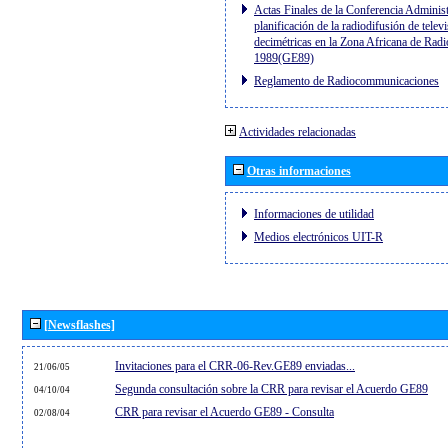
Actas Finales de la Conferencia Administ
planificación de la radiodifusión de telev
decimétricas en la Zona Africana de Radi
1989(GE89)
Reglamento de Radiocommunicaciones
Actividades relacionadas
Otras informaciones
Informaciones de utilidad
Medios electrónicos UIT-R
[Newsflashes]
Invitaciones para el CRR-06-Rev.GE89 enviadas...
21/06/05
Segunda consultación sobre la CRR para revisar el Acuerdo GE89
04/10/04
CRR para revisar el Acuerdo GE89 - Consulta
02/08/04