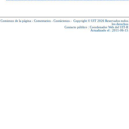
Comienzo de la página
-
Comentarios
-
Contáctenos
-
Copyright © UIT 2026
Reservados todos
los derechos
Contacto público :
Coordenador Web del UIT-R
Actualizado el : 2011-06-15