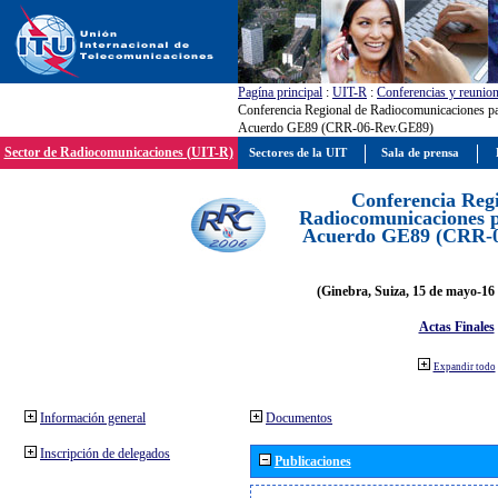
Pagína principal
:
UIT-R
:
Conferencias y reunio
Conferencia Regional de Radiocomunicaciones par
Acuerdo GE89 (CRR-06-Rev.GE89)
Sector de Radiocomunicaciones (UIT-R)
Sectores de la UIT
Sala de prensa
Conferencia Reg
Radiocomunicaciones pa
Acuerdo GE89 (CRR-
(Ginebra, Suiza, 15 de mayo-16 
Actas Finales
Expandir todo
Información general
Documentos
Inscripción de delegados
Publicaciones