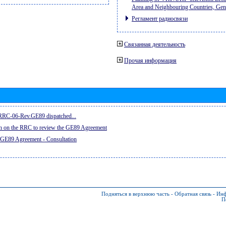
Area and Neighbouring Countries, Ge
Регламент радиосвязи
Связанная деятельность
Прочая информация
e RRC-06-Rev.GE89 dispatched...
on on the RRC to review the GE89 Agreement
 GE89 Agreement - Consultation
Подняться в верхнюю часть
-
Обратная связь
-
Инф
П