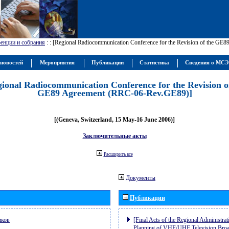
енции и собрания
:
: [Regional Radiocommunication Conference for the Revision of the GE
новостей
Мероприятия
Публикации
Статистика
Сведения о МС
gional Radiocommunication Conference for the Revision o
GE89 Agreement (RRC-06-Rev.GE89)]
[(Geneva, Switzerland, 15 May-16 June 2006)]
Заключительные акты
Расширить все
Документы
Публикации
иков
[Final Acts of the Regional Administrat
Planning of VHF/UHF Television Broad