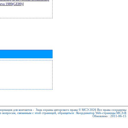
neva 1989(GE89)]
ормация для контактов
-
Знак охраны авторского права © МСЭ 2026
Все права сохранены
о вопросам, связанным с этой страницей, обращаться :
Координатор Web-страницы МСЭ-R
Обновлено : 2011-06-15