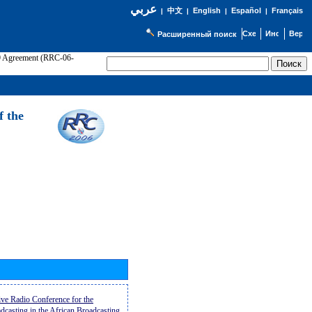
عربي
English
Español
Français
|
中文
|
|
|
Расширенный поиск
89 Agreement (RRC-06-
Э
f the
ive Radio Conference for the
casting in the African Broadcasting