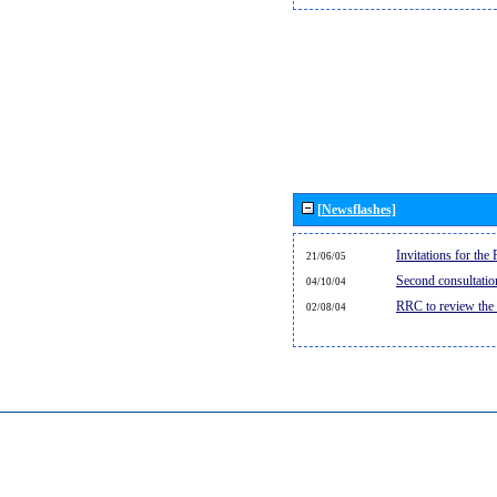
[Newsflashes]
Invitations for th
21/06/05
Second consultati
04/10/04
RRC to review the
02/08/04