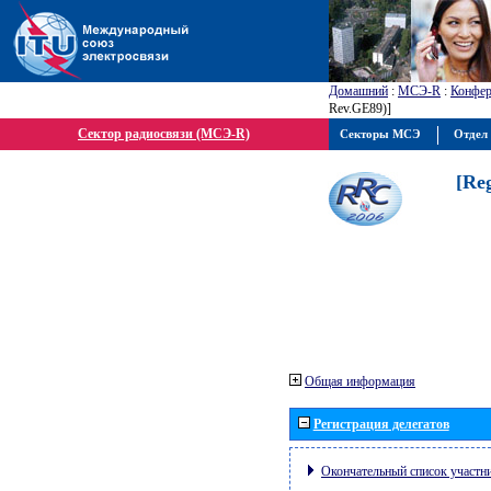
Домашний
:
МСЭ-R
:
Конфер
Rev.GE89)]
Сектор радиосвязи (МСЭ-R)
Секторы МСЭ
Отдел 
[Re
Общая информация
Регистрация делегатов
Окончательный список участн