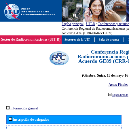
Pagína principal
:
UIT-R
:
Conferencias y reunio
Conferencia Regional de Radiocomunicaciones par
Acuerdo GE89 (CRR-06-Rev.GE89)
Sector de Radiocomunicaciones (UIT-R)
Sectores de la UIT
Sala de prensa
Conferencia Reg
Radiocomunicaciones pa
Acuerdo GE89 (CRR-
(Ginebra, Suiza, 15 de mayo-16 
Actas Finales
Expandir todo
Información general
Inscripción de delegados