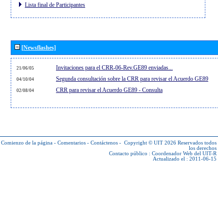
Lista final de Participantes
[Newsflashes]
Invitaciones para el CRR-06-Rev.GE89 enviadas...
21/06/05
Segunda consultación sobre la CRR para revisar el Acuerdo GE89
04/10/04
CRR para revisar el Acuerdo GE89 - Consulta
02/08/04
Comienzo de la página
-
Comentarios
-
Contáctenos
-
Copyright © UIT 2026
Reservados todos
los derechos
Contacto público :
Coordenador Web del UIT-R
Actualizado el : 2011-06-15