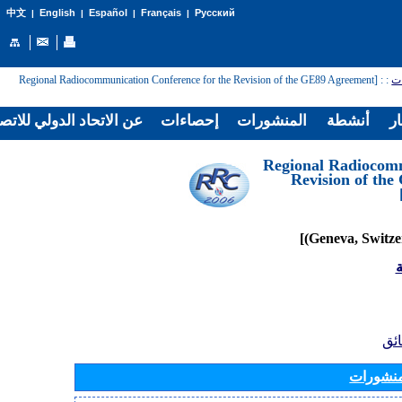
English
Español
Français
Русский
中文
|
|
|
|
: [Regional Radiocommunication Conference for the Revision of the GE89 Agreement
:
ات
ار
أنشطة
المنشورات
إحصاءات
عن الاتحاد الدولي للاتص
[Regional Radiocom
Revision of th
ة
ائق
منشورات