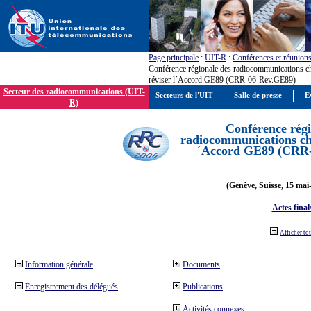
Page principale
:
UIT-R
:
Conférences et réunion
Conférence régionale des radiocommunications c
réviser l´Accord GE89 (CRR-06-Rev.GE89)
Secteur des radiocommunications (UIT-
Secteurs de l'UIT
Salle de presse
E
R)
Conférence régi
radiocommunications cha
´Accord GE89 (CRR
(Genève, Suisse, 15 mai
Actes final
Afficher to
Information générale
Documents
Enregistrement des délégués
Publications
Activités connexes