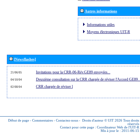
Autres informations
Informations utiles
Moyens électroniques UIT-R
[Newsflashes]
Invitations pour la CRR-06-Rév.GE89 envoyées...
21/06/05
Deuxième consultation sur la CRR chargée de réviser l'Accord GE89..
04/10/04
CRR chargée de réviser l
02/08/04
Début de page
-
Commentaires
-
Contactez-nous
-
Droits d'auteur © UIT 2026
Tous droits
réservés
Contact pour cette page :
Coordinateur Web de l'UIT-R
Mis à jour le : 2011-06-15