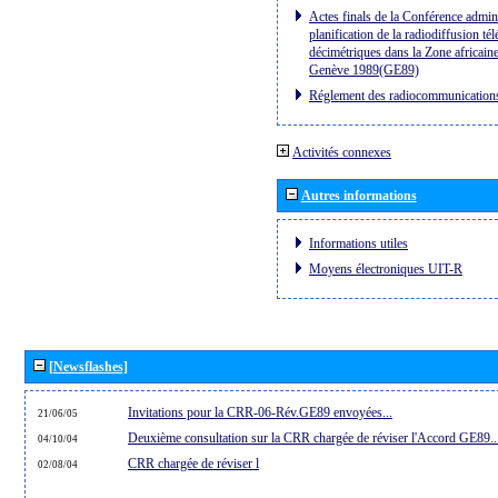
Actes finals de la Conférence admini
planification de la radiodiffusion té
décimétriques dans la Zone africaine
Genève 1989(GE89)
Réglement des radiocommunication
Activités connexes
Autres informations
Informations utiles
Moyens électroniques UIT-R
[Newsflashes]
Invitations pour la CRR-06-Rév.GE89 envoyées...
21/06/05
Deuxième consultation sur la CRR chargée de réviser l'Accord GE89..
04/10/04
CRR chargée de réviser l
02/08/04