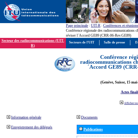
Page principale
:
UIT-R
:
Conférences et réunion
Conférence régionale des radiocommunications c
réviser l´Accord GE89 (CRR-06-Rev.GE89)
Secteur des radiocommunications (UIT-
Secteurs de l'UIT
Salle de presse
E
R)
Conférence régi
radiocommunications cha
´Accord GE89 (CRR
(Genève, Suisse, 15 mai
Actes final
Afficher to
Information générale
Documents
Enregistrement des délégués
Publications