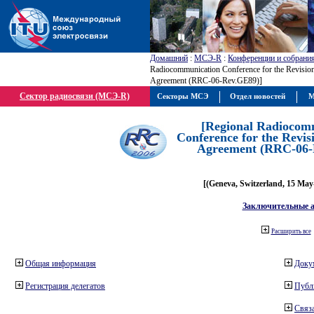
Домашний
:
МСЭ-R
:
Конференции и собрани
Radiocommunication Conference for the Revisio
Agreement (RRC-06-Rev.GE89)]
Сектор радиосвязи (МСЭ-R)
Секторы МСЭ
Отдел новостей
М
[Regional Radiocom
Conference for the Revis
Agreement (RRC-06-
[(Geneva, Switzerland, 15 May
Заключительные 
Расширить все
Общая информация
Доку
Регистрация делегатов
Публ
Связа