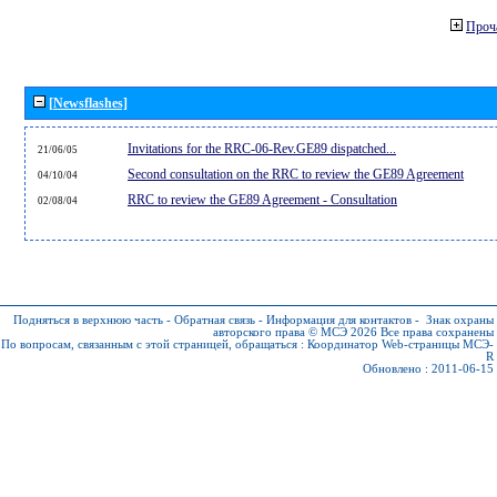
Проч
[Newsflashes]
Invitations for the RRC-06-Rev.GE89 dispatched...
21/06/05
Second consultation on the RRC to review the GE89 Agreement
04/10/04
RRC to review the GE89 Agreement - Consultation
02/08/04
Подняться в верхнюю часть
-
Обратная связь
-
Информация для контактов
-
Знак охраны
авторского права © МСЭ 2026
Все права сохранены
По вопросам, связанным с этой страницей, обращаться :
Координатор Web-страницы МСЭ-
R
Обновлено : 2011-06-15