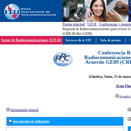
Pagína principal
:
UIT-R
:
Conferencias y reunio
Regional de Radiocomunicaciones para revisar e
(CRR-06-Rev.GE89)
Sector de Radiocomunicaciones (UIT-R)
Sectores de la UIT
Sala de prensa
Conferencia R
Radiocomunicaciones
Acuerdo GE89 (CR
(Ginebra, Suiza, 15 de mayo
Actas Fina
Expandir 
Información general
Inscripción de delegados