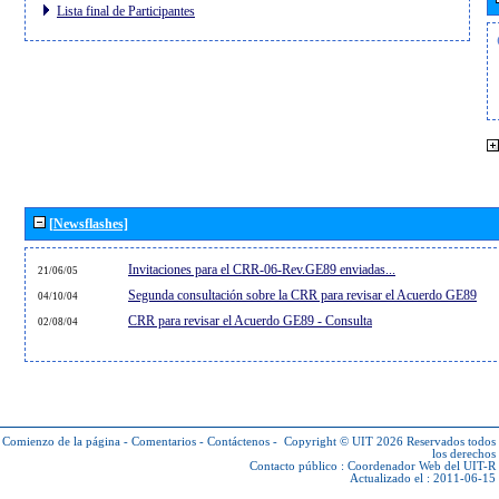
Lista final de Participantes
[Newsflashes]
Invitaciones para el CRR-06-Rev.GE89 enviadas...
21/06/05
Segunda consultación sobre la CRR para revisar el Acuerdo GE89
04/10/04
CRR para revisar el Acuerdo GE89 - Consulta
02/08/04
Comienzo de la página
-
Comentarios
-
Contáctenos
-
Copyright © UIT 2026
Reservados todos
los derechos
Contacto público :
Coordenador Web del UIT-R
Actualizado el : 2011-06-15