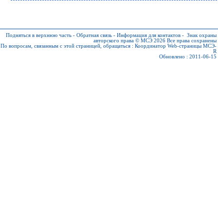
Подняться в верхнюю часть
-
Обратная связь
-
Информация для контактов
-
Знак охраны
авторского права © МСЭ 2026
Все права сохранены
По вопросам, связанным с этой страницей, обращаться :
Координатор Web-страницы МСЭ-
R
Обновлено : 2011-06-15