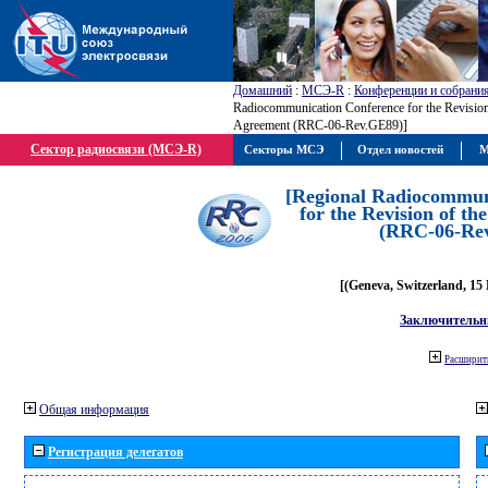
Домашний
:
МСЭ-R
:
Конференции и собрани
Radiocommunication Conference for the Revisio
Agreement (RRC-06-Rev.GE89)]
Сектор радиосвязи (МСЭ-R)
Секторы МСЭ
Отдел новостей
М
[Regional Radiocommun
for the Revision of t
(RRC-06-Re
[(Geneva, Switzerland, 15
Заключительн
Расширить
Общая информация
Регистрация делегатов