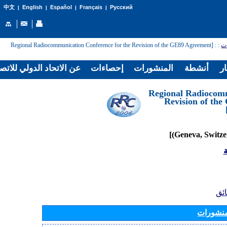
English
Español
Français
Русский
中文
|
|
|
|
: [Regional Radiocommunication Conference for the Revision of the GE89 Agreement
:
ات
ار
أنشطة
المنشورات
إحصاءات
عن الاتحاد الدولي للاتص
[Regional Radiocom
Revision of th
ة
ائق
منشورات