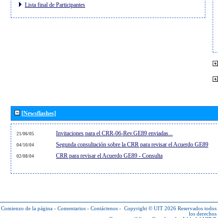
Lista final de Participantes
[Newsflashes]
Invitaciones para el CRR-06-Rev.GE89 enviadas...
21/06/05
Segunda consultación sobre la CRR para revisar el Acuerdo GE89
04/10/04
CRR para revisar el Acuerdo GE89 - Consulta
02/08/04
Comienzo de la página
-
Comentarios
-
Contáctenos
-
Copyright © UIT 2026
Reservados todos
los derechos