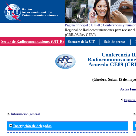
Pagína principal
:
UIT-R
:
Conferencias y reunio
Regional de Radiocomunicaciones para revisar e
(CRR-06-Rev.GE89)
Sector de Radiocomunicaciones (UIT-R)
Sectores de la UIT
Sala de prensa
Conferencia R
Radiocomunicaciones
Acuerdo GE89 (CR
(Ginebra, Suiza, 15 de mayo
Actas Fina
Expandir 
Información general
Inscripción de delegados