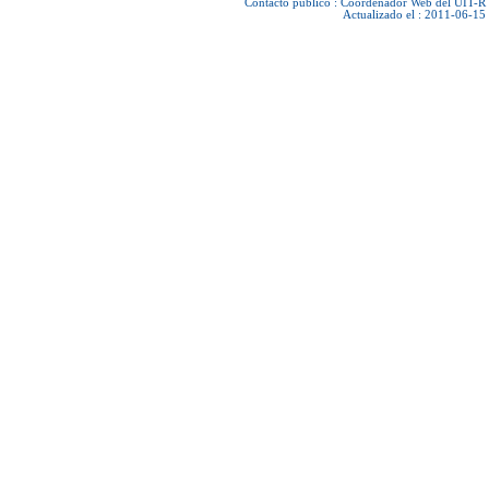
Contacto público :
Coordenador Web del UIT-R
Actualizado el : 2011-06-15