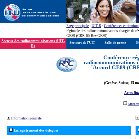
Page principale
:
UIT-R
:
Conférences et réunion
régionale des radiocommunications chargée de ré
GE89 (CRR-06-Rev.GE89)
Secteur des radiocommunications (UIT-
Secteurs de l'UIT
Salle de presse
E
R)
Conférence rég
radiocommunications ch
´Accord GE89 (CR
(Genève, Suisse, 15 ma
Actes fin
Afficher 
Information générale
Enregistrement des délégués