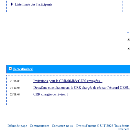
Liste finale des Participants
[Newsflashes]
Invitations pour la CRR-06-Rév.GE89 envoyées...
21/06/05
Deuxième consultation sur la CRR chargée de réviser l'Accord GE89..
04/10/04
CRR chargée de réviser l
02/08/04
Début de page
-
Commentaires
-
Contactez-nous
-
Droits d'auteur © UIT 2026
Tous droits
réservés