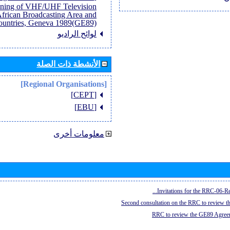
anning of VHF/UHF Television
African Broadcasting Area and
untries, Geneva 1989(GE89)]
لوائح الراديو
الأنشطة ذات الصلة
[Regional Organisations]
[CEPT]
[EBU]
معلومات أخرى
Invitations for the RRC-06-Re
Second consultation on the RRC to review 
RRC to review the GE89 Agreem