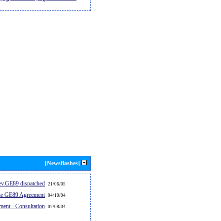
[Newsflashes]
v.GE89 dispatched...
21/06/05
the GE89 Agreement
04/10/04
ent - Consultation
02/08/04