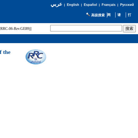
عربي
English
Español
Français
Русский
|
|
|
|
高级搜索
t (RRC-06-Rev.GE89)]
f the