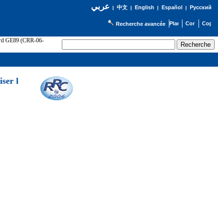
عربي
English
Español
Русский
|
中文
|
|
|
Recherche avancée
cord GE89 (CRR-06-
ser l