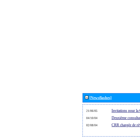
[Newsflashes]
Invitations pour 
21/06/05
Deuxième consultat
04/10/04
CRR chargée de rév
02/08/04