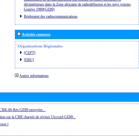
décimétriques dans la Zone africaine de radiodiffusion et les pays voisins,
Genève 1989(GE89)
Réglement des radiocommunications
Activités connexes
Organisations Régionales
[CEPT]
[EBU]
Autres informations
la CRR-06-Rév.GE89 envoyées...
ion sur la CRR chargée de réviser l'Accord GE89...
iser l