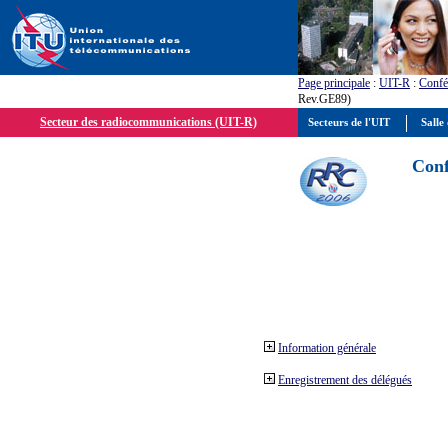
Page principale
:
UIT-R
:
Confé
Rev.GE89)
Secteur des radiocommunications (UIT-R)
Secteurs de l'UIT
Salle 
Conf
Information générale
Enregistrement des délégués