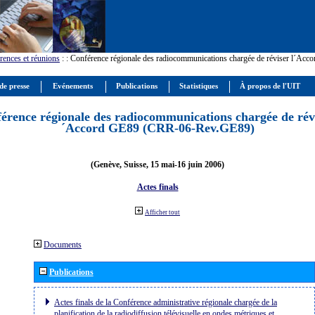
rences et réunions
:
: Conférence régionale des radiocommunications chargée de réviser l´Ac
de presse
Evénements
Publications
Statistiques
À propos de l'UIT
érence régionale des radiocommunications chargée de révi
´Accord GE89 (CRR-06-Rev.GE89)
(Genève, Suisse, 15 mai-16 juin 2006)
Actes finals
Afficher tout
Documents
Publications
Actes finals de la Conférence administrative régionale chargée de la
planification de la radiodiffusion télévisuelle en ondes métriques et