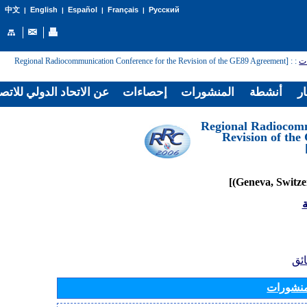
English
Español
Français
Русский
中文
|
|
|
|
: [Regional Radiocommunication Conference for the Revision of the GE89 Agreement
:
ات
ار
أنشطة
المنشورات
إحصاءات
عن الاتحاد الدولي للاتص
[Regional Radiocom
Revision of th
ة
ائق
منشورات