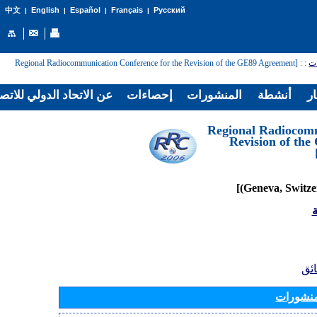
English
Español
Français
Русский
中文
|
|
|
|
: [Regional Radiocommunication Conference for the Revision of the GE89 Agreement
:
ات
ار
أنشطة
المنشورات
إحصاءات
عن الاتحاد الدولي للاتص
[Regional Radiocom
Revision of th
ة
ائق
منشورات