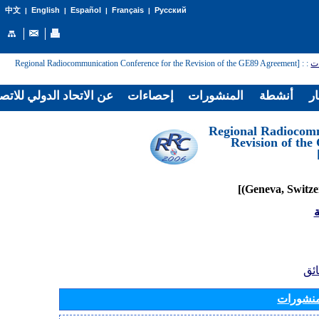
English
Español
Français
Русский
中文
|
|
|
|
: [Regional Radiocommunication Conference for the Revision of the GE89 Agreement
:
ات
ار
أنشطة
المنشورات
إحصاءات
عن الاتحاد الدولي للاتص
[Regional Radiocom
Revision of th
ة
ائق
منشورات