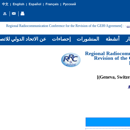
English
Español
Français
Русский
中文
|
|
|
|
: [Regional Radiocommunication Conference for the Revision of the GE89 Agreement
:
ات
ار
أنشطة
المنشورات
إحصاءات
عن الاتحاد الدولي للاتص
[Regional Radiocom
Revision of th
ة