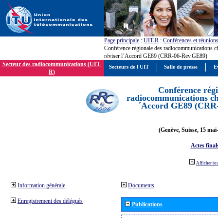
Page principale
:
UIT-R
:
Conférences et réunion
Conférence régionale des radiocommunications c
réviser l´Accord GE89 (CRR-06-Rev.GE89)
Secteur des radiocommunications (UIT-
Secteurs de l'UIT
Salle de presse
E
R)
Conférence régi
radiocommunications cha
´Accord GE89 (CRR
(Genève, Suisse, 15 mai
Actes final
Afficher to
Information générale
Documents
Enregistrement des délégués
Publications