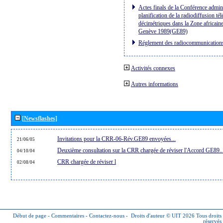
Actes finals de la Conférence admini
planification de la radiodiffusion té
décimétriques dans la Zone africaine
Genève 1989(GE89)
Réglement des radiocommunication
Activités connexes
Autres informations
[Newsflashes]
Invitations pour la CRR-06-Rév.GE89 envoyées...
21/06/05
Deuxième consultation sur la CRR chargée de réviser l'Accord GE89..
04/10/04
CRR chargée de réviser l
02/08/04
Début de page
-
Commentaires
-
Contactez-nous
-
Droits d'auteur © UIT 2026
Tous droits
réservés