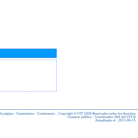
la página
-
Comentarios
-
Contáctenos
-
Copyright © UIT 2026
Reservados todos los derechos
Contacto público :
Coordenador Web del UIT-R
Actualizado el : 2011-06-15