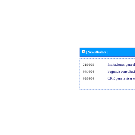
[Newsflashes]
Invitaciones para 
21/06/05
Segunda consultaci
04/10/04
CRR para revisar 
02/08/04