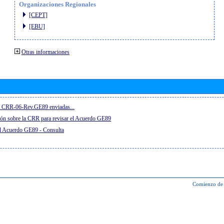
Organizaciones Regionales
[CEPT]
[EBU]
Otras informaciones
el CRR-06-Rev.GE89 enviadas...
ón sobre la CRR para revisar el Acuerdo GE89
el Acuerdo GE89 - Consulta
Comienzo de 