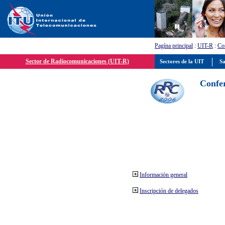
Pagína principal
:
UIT-R
:
Con
Sector de Radiocomunicaciones (UIT-R)
Sectores de la UIT
Sa
Confer
Información general
Inscripción de delegados