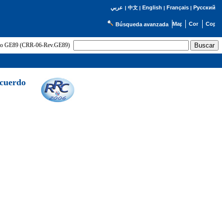
English
Français
Русский
عربي
|
中文
|
|
|
Búsqueda avanzada
uerdo GE89 (CRR-06-Rev.GE89)
Acuerdo