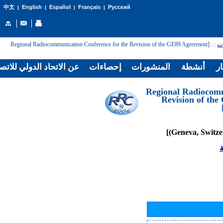
English
Español
Français
Русский
中文
|
|
|
|
: [Regional Radiocommunication Conference for the Revision of the GE89 Agreement
:
ات
ار
أنشطة
المنشورات
إحصاءات
عن الاتحاد الدولي للاتص
[Regional Radiocom
Revision of th
ة