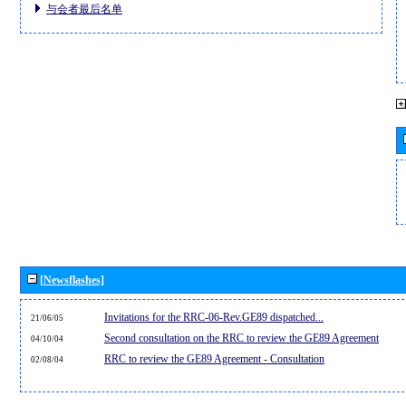
与会者最后名单
[Newsflashes]
Invitations for the RRC-06-Rev.GE89 dispatched...
21/06/05
Second consultation on the RRC to review the GE89 Agreement
04/10/04
RRC to review the GE89 Agreement - Consultation
02/08/04