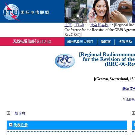
主页
:
ITU-R
； :
大会和会议
; :
: [Regional Ra
Conference for the Revision of the GE89 Agree
Rev.GE89)]
无线电通信部门(ITU-R)
国际电联三大部门
新闻室
各项活动
[Regional Radiocommun
for the Revision of t
(RRC-06-Re
[(Geneva, Switzerland, 15
最后文
全部展
一般信息
代表注册