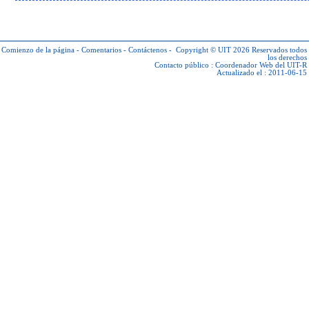
Comienzo de la página
-
Comentarios
-
Contáctenos
-
Copyright © UIT 2026
Reservados todos
los derechos
Contacto público :
Coordenador Web del UIT-R
Actualizado el : 2011-06-15