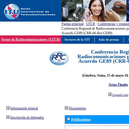
Pagína principal
:
UIT-R
:
Conferencias y reunio
Conferencia Regional de Radiocomunicaciones par
Acuerdo GE89 (CRR-06-Rev.GE89)
Sector de Radiocomunicaciones (UIT-R)
Sectores de la UIT
Sala de prensa
Conferencia Reg
Radiocomunicaciones pa
Acuerdo GE89 (CRR-
(Ginebra, Suiza, 15 de mayo-16 
Actas Finales
Expandir todo
Información general
Documentos
Inscripción de delegados
Publicaciones