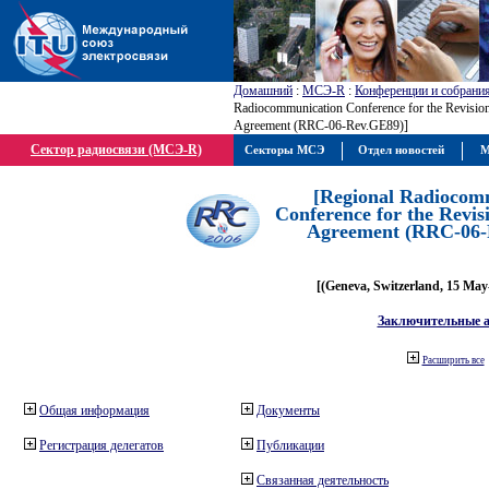
Домашний
:
МСЭ-R
:
Конференции и собрани
Radiocommunication Conference for the Revisio
Agreement (RRC-06-Rev.GE89)]
Сектор радиосвязи (МСЭ-R)
Секторы МСЭ
Отдел новостей
М
[Regional Radiocom
Conference for the Revis
Agreement (RRC-06-
[(Geneva, Switzerland, 15 May
Заключительные 
Расширить все
Общая информация
Документы
Регистрация делегатов
Публикации
Связанная деятельность