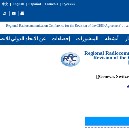
English
Español
Français
Русский
中文
|
|
|
|
: [Regional Radiocommunication Conference for the Revision of the GE89 Agreement
:
ات
ار
أنشطة
المنشورات
إحصاءات
عن الاتحاد الدولي للاتص
[Regional Radiocom
Revision of th
ة