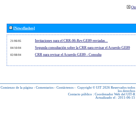
Otr
[Newsflashes]
Invitaciones para el CRR-06-Rev.GE89 enviadas...
21/06/05
Segunda consultación sobre la CRR para revisar el Acuerdo GE89
04/10/04
CRR para revisar el Acuerdo GE89 - Consulta
02/08/04
Comienzo de la página
-
Comentarios
-
Contáctenos
-
Copyright © UIT 2026
Reservados todos
los derechos
Contacto público :
Coordenador Web del UIT-R
Actualizado el : 2011-06-15