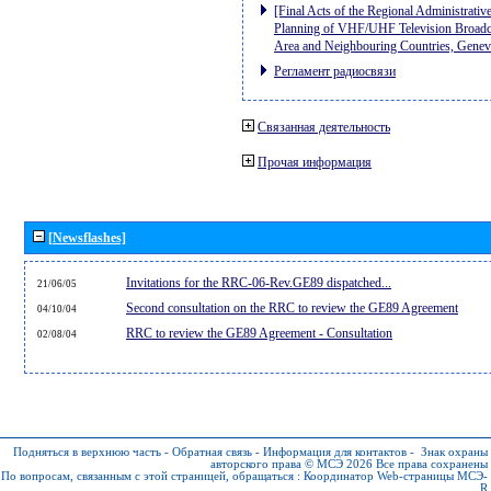
[Final Acts of the Regional Administrativ
Planning of VHF/UHF Television Broadcas
Area and Neighbouring Countries, Gene
Регламент радиосвязи
Связанная деятельность
Прочая информация
[Newsflashes]
Invitations for the RRC-06-Rev.GE89 dispatched...
21/06/05
Second consultation on the RRC to review the GE89 Agreement
04/10/04
RRC to review the GE89 Agreement - Consultation
02/08/04
Подняться в верхнюю часть
-
Обратная связь
-
Информация для контактов
-
Знак охраны
авторского права © МСЭ 2026
Все права сохранены
По вопросам, связанным с этой страницей, обращаться :
Координатор Web-страницы МСЭ-
R