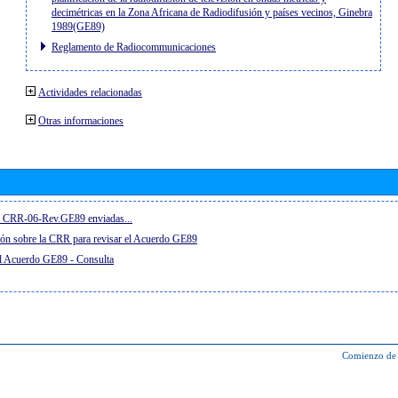
decimétricas en la Zona Africana de Radiodifusión y países vecinos, Ginebra
1989(GE89)
Reglamento de Radiocommunicaciones
Actividades relacionadas
Otras informaciones
el CRR-06-Rev.GE89 enviadas...
ón sobre la CRR para revisar el Acuerdo GE89
el Acuerdo GE89 - Consulta
Comienzo de 