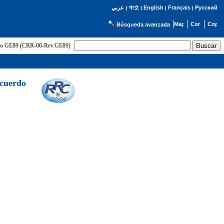
English
Français
Русский
عربي
|
中文
|
|
|
Búsqueda avanzada
uerdo GE89 (CRR-06-Rev.GE89)
Acuerdo