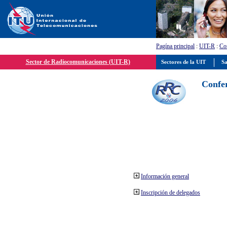
Pagína principal
:
UIT-R
:
Con
Sector de Radiocomunicaciones (UIT-R)
Sectores de la UIT
Sa
Confer
Información general
Inscripción de delegados