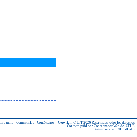
la página
-
Comentarios
-
Contáctenos
-
Copyright © UIT 2026
Reservados todos los derechos
Contacto público :
Coordenador Web del UIT-R
Actualizado el : 2011-06-15