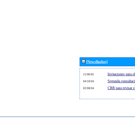
[Newsflashes]
Invitaciones para 
21/06/05
Segunda consultaci
04/10/04
CRR para revisar 
02/08/04