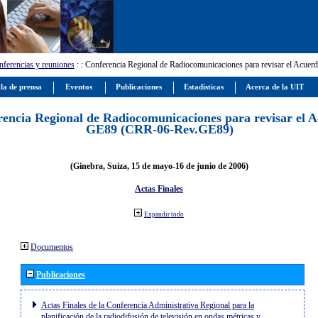
ferencias y reuniones
:
: Conferencia Regional de Radiocomunicaciones para revisar el Ac
la de prensa
Eventos
Publicaciones
Estadísticas
Acerca de la UIT
encia Regional de Radiocomunicaciones para revisar el 
GE89 (CRR-06-Rev.GE89)
(Ginebra, Suiza, 15 de mayo-16 de junio de 2006)
Actas Finales
Expandir todo
Documentos
Publicaciones
Actas Finales de la Conferencia Administrativa Regional para la
planificación de la radiodifusión de televisión en ondas métricas y