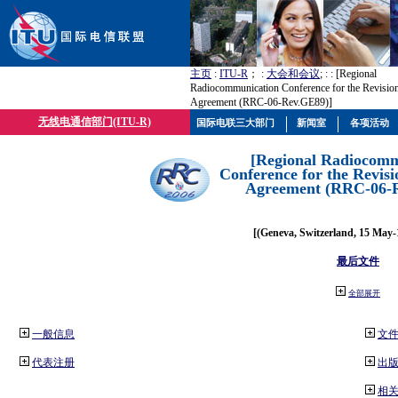
主页
:
ITU-R
； :
大会和会议
; :
: [Regional
Radiocommunication Conference for the Revisio
Agreement (RRC-06-Rev.GE89)]
无线电通信部门(ITU-R)
国际电联三大部门
新闻室
各项活动
[Regional Radiocomm
Conference for the Revisi
Agreement (RRC-06-
[(Geneva, Switzerland, 15 May-
最后文件
全部展开
一般信息
文
代表注册
出
相