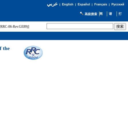
عربي
English
Español
Français
Русский
|
|
|
|
高级搜索
t (RRC-06-Rev.GE89)]
f the