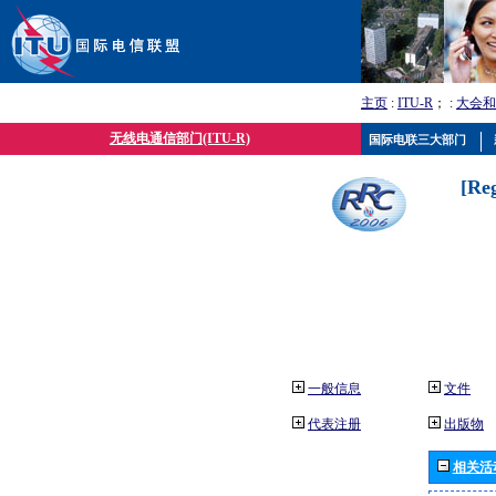
主页
:
ITU-R
； :
大会和
无线电通信部门(ITU-R)
国际电联三大部门
[Re
一般信息
文件
代表注册
出版物
相关活