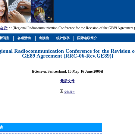
会议
; :
: [Regional Radiocommunication Conference for the Revision of the GE89 Agreemen
新闻室
各项活动
出版物
统计数字
国际电联简介
gional Radiocommunication Conference for the Revision o
GE89 Agreement (RRC-06-Rev.GE89)]
[(Geneva, Switzerland, 15 May-16 June 2006)]
最后文件
全部展开
动