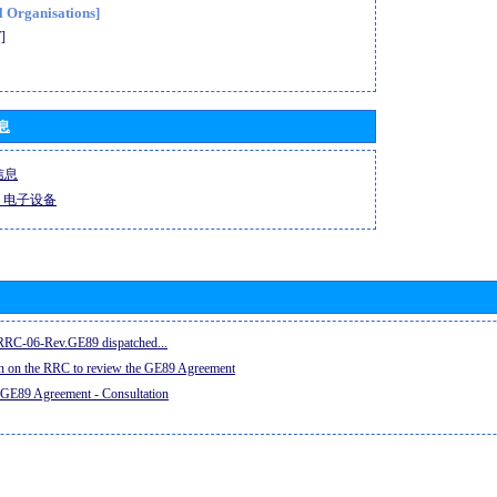
l Organisations]
]
息
信息
-R 电子设备
e RRC-06-Rev.GE89 dispatched...
on on the RRC to review the GE89 Agreement
 GE89 Agreement - Consultation