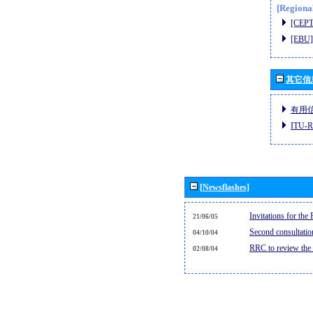
[Regiona
[CEPT
[EBU]
其它信
有用
ITU
[Newsflashes]
Invitations for th
21/06/05
Second consultati
04/10/04
RRC to review the
02/08/04