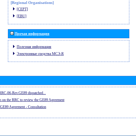
[Regional Organisations]
[CEPT]
[EBU]
Прочая информация
Полезная информация
Электронные средства МСЭ-R
e RRC-06-Rev.GE89 dispatched...
on on the RRC to review the GE89 Agreement
 GE89 Agreement - Consultation