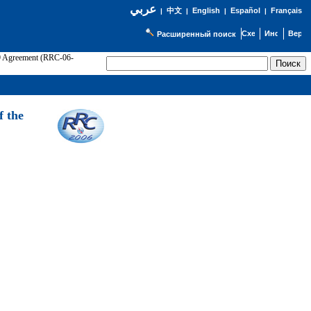
عربي
English
Español
Français
|
中文
|
|
|
Расширенный поиск
89 Agreement (RRC-06-
Э
f the