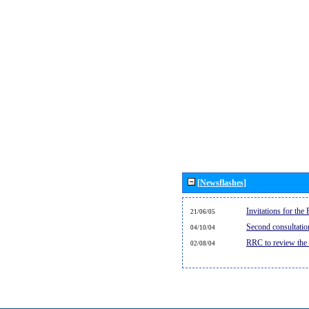
[Newsflashes]
Invitations for th
21/06/05
Second consultati
04/10/04
RRC to review the
02/08/04