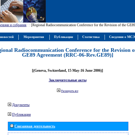
енции и собрания
:
: [Regional Radiocommunication Conference for the Revision of the GE
новостей
Мероприятия
Публикации
Статистика
Сведения о МС
gional Radiocommunication Conference for the Revision o
GE89 Agreement (RRC-06-Rev.GE89)]
[(Geneva, Switzerland, 15 May-16 June 2006)]
Заключительные акты
Расширить все
Документы
Публикации
Связанная деятельность