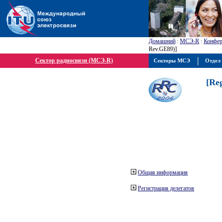
Домашний
:
МСЭ-R
:
Конфер
Rev.GE89)]
Сектор радиосвязи (МСЭ-R)
Секторы МСЭ
Отдел 
[Re
Общая информация
Регистрация делегатов