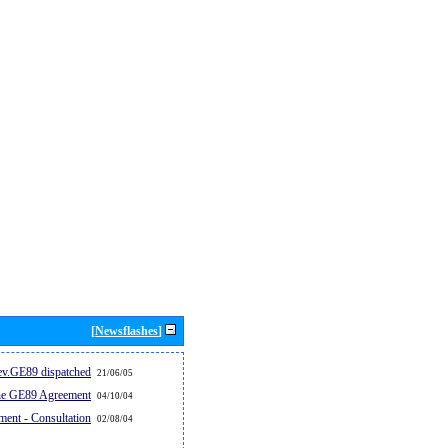
[Newsflashes]
v.GE89 dispatched...
21/06/05
the GE89 Agreement
04/10/04
ent - Consultation
02/08/04