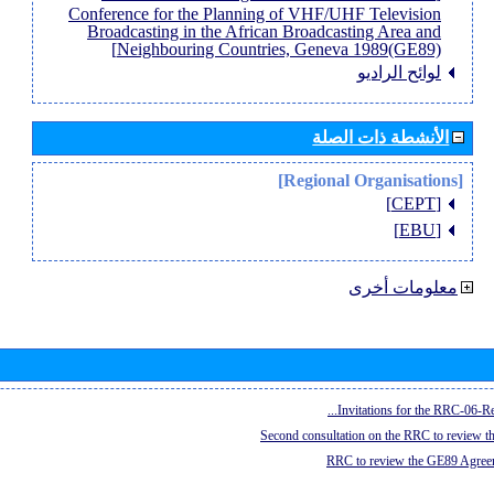
Conference for the Planning of VHF/UHF Television
Broadcasting in the African Broadcasting Area and
Neighbouring Countries, Geneva 1989(GE89)]
لوائح الراديو
الأنشطة ذات الصلة
[Regional Organisations]
[CEPT]
[EBU]
معلومات أخرى
Invitations for the RRC-06-Re
Second consultation on the RRC to review 
RRC to review the GE89 Agreem